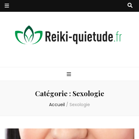
reiki quietude
Une vie calme, épanouïe et heureuse
Catégorie :
Sexologie
Accueil
/
Sexologie